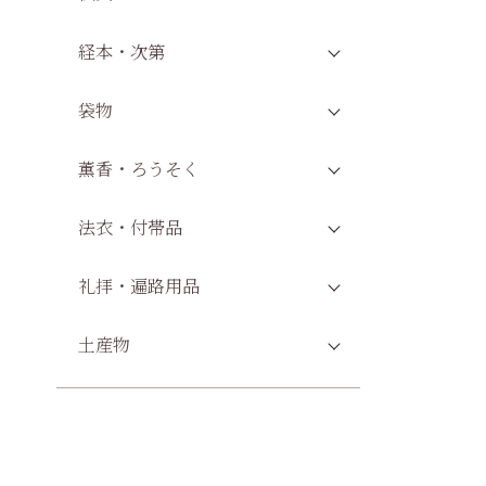
経本・次第
袋物
薫香・ろうそく
法衣・付帯品
礼拝・遍路用品
土産物