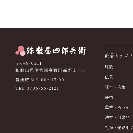
商品カテゴリ
〒648-0211
珠数
和歌山県伊都郡高野町高野山771
仏具
営業時間 9:00〜17:00
経本・次第
TEL
0736-56-2121
袋物
薫香・ろうそ
法衣・付帯品
礼拝・遍路用