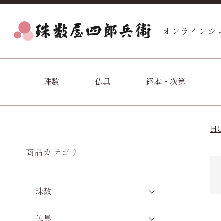
オンラインシ
珠数
仏具
経本・次第
H
商品カテゴリ
珠数
仏具