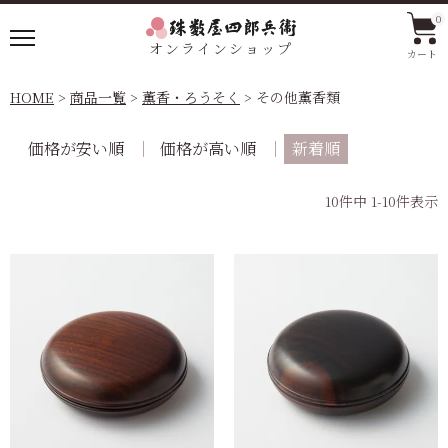
0
オンラインショップ
カート
HOME
商品一覧
薫香・ろうそく
その他薫香類
価格が安い順
価格が高い順
新着順
10
件中
1
-
10
件表示