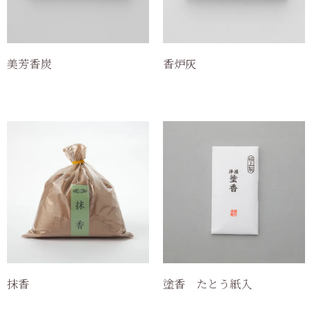
美芳香炭
香炉灰
抹香
塗香 たとう紙入