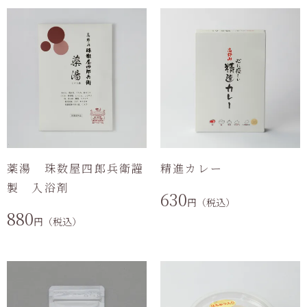
薬湯 珠数屋四郎兵衛謹
精進カレー
製 入浴剤
630
円（税込）
880
円（税込）