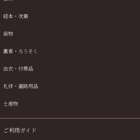
経本・次第
袋物
薫香・ろうそく
法衣・付帯品
礼拝・遍路用品
土産物
ご利用ガイド