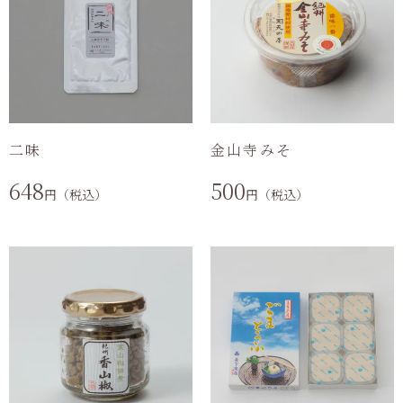
二味
金山寺みそ
648
500
円（税込）
円（税込）