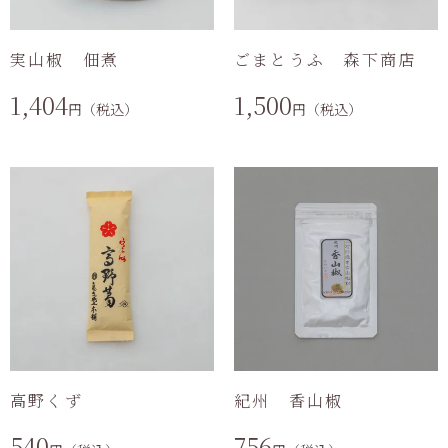
実山椒 佃煮
ごまとうふ 森下商店
1,404
1,500
円（税込）
円（税込）
高野くず
紀州 香山椒
540
756