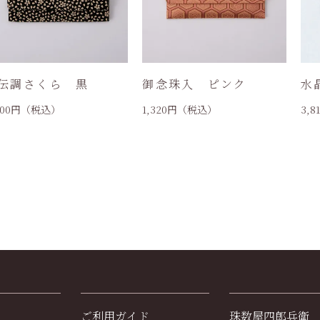
伝調さくら 黒
御念珠入 ピンク
水
300
円（税込）
1,320
円（税込）
3,8
ご利用ガイド
珠数屋四郎兵衛