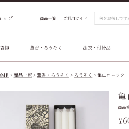
ョップ
商品一覧
ご利用ガイド
袋物
薫香・ろうそく
法衣・付帯品
OME
商品一覧
薫香・ろうそく
ろうそく
亀山ローソク 
亀
商品
¥
6