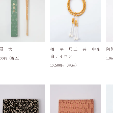
扇 大
栢 平 尺三 共 中糸
阿
白ナイロン
300
円（税込）
1,0
10,500
円（税込）