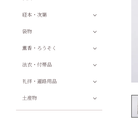
経本・次第
袋物
薫香・ろうそく
法衣・付帯品
礼拝・遍路用品
土産物