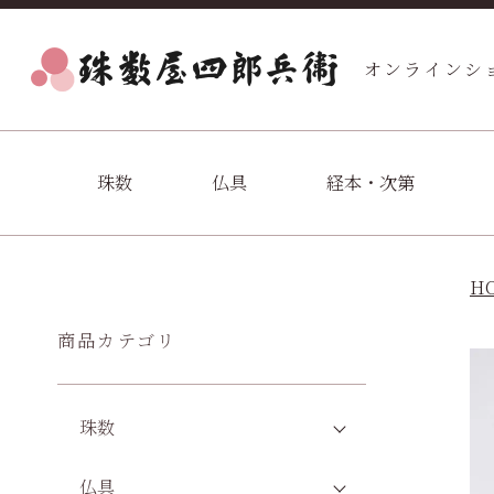
オンラインシ
珠数
仏具
経本・次第
H
商品カテゴリ
珠数
仏具