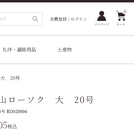
0
会員登録 / ログイン
カート
マイページ
礼拝・遍路用品
土産物
大 20号
山ローソク 大 20号
番号
KO020006
05
税込