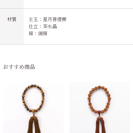
材質
主玉：星月菩提樹
仕立：茶水晶
房：頭房
おすすめ商品