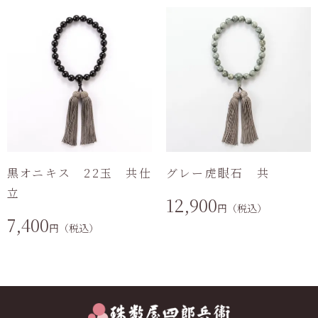
黒オニキス 22玉 共仕
グレー虎眼石 共
立
12,900
円（税込）
7,400
円（税込）