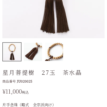
星月菩提樹 27玉 茶水晶
商品番号
JU020025
¥
11,000
税込
片手念珠（略式 全宗派向け）