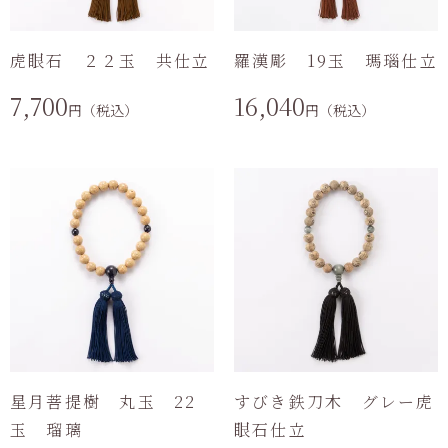
虎眼石 ２２玉 共仕立
羅漢彫 19玉 瑪瑙仕立
7,700
16,040
円（税込）
円（税込）
星月菩提樹 丸玉 22
すびき鉄刀木 グレー虎
玉 瑠璃
眼石仕立