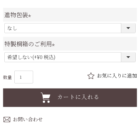
進物包装
(
必
特製桐箱のご利用
須
(
)
必
須
)
カートに入れる
お問い合わせ