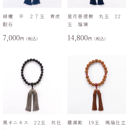
緑檀 平 ２７玉 青虎
星月菩提樹 丸玉 22
眼石
玉 瑠璃
7,000
14,800
円（税込）
円（税込）
黒オニキス 22玉 共仕
羅漢彫 19玉 瑪瑙仕立