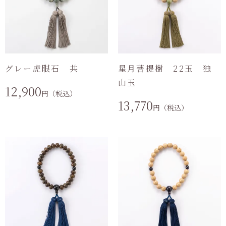
グレー虎眼石 共
星月菩提樹 22玉 独
山玉
12,900
円（税込）
13,770
円（税込）