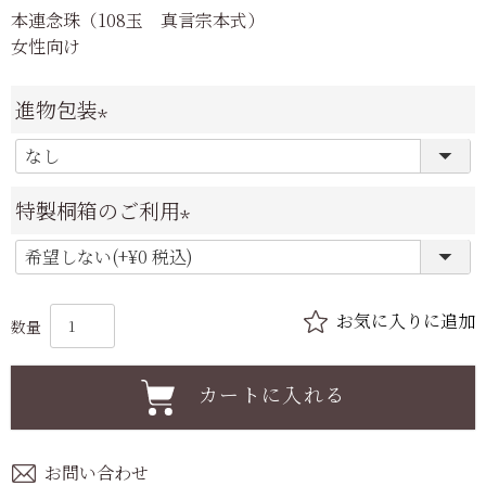
本連念珠（108玉 真言宗本式）
女性向け
進物包装
(
必
特製桐箱のご利用
須
(
)
必
須
)
カートに入れる
お問い合わせ