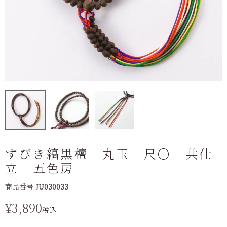
すびき縞黒檀 丸玉 尺〇 共仕
立 五色房
商品番号
JU030033
¥
3,890
税込