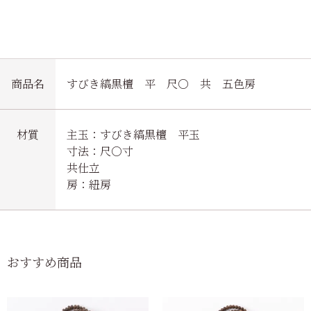
商品名
すびき縞黒檀 平 尺〇 共 五色房
材質
主玉：すびき縞黒檀 平玉
寸法：尺〇寸
共仕立
房：紐房
おすすめ商品