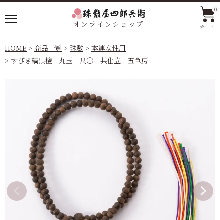
0
オンラインショップ
カート
HOME
商品一覧
珠数
本連女性用
すびき縞黒檀 丸玉 尺〇 共仕立 五色房