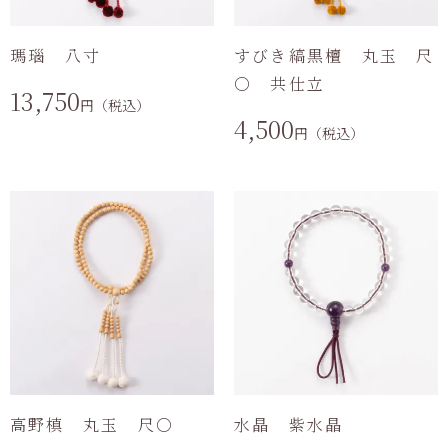
瑪瑙 八寸
すびき縞黒檀 丸玉 尺
〇 共仕立
13,750
円（税込）
4,500
円（税込）
高野槙 丸玉 尺〇
水晶 紫水晶