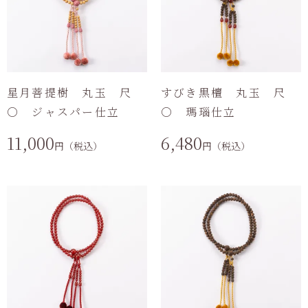
星月菩提樹 丸玉 尺
すびき黒檀 丸玉 尺
〇 ジャスパー仕立
〇 瑪瑙仕立
11,000
6,480
円（税込）
円（税込）