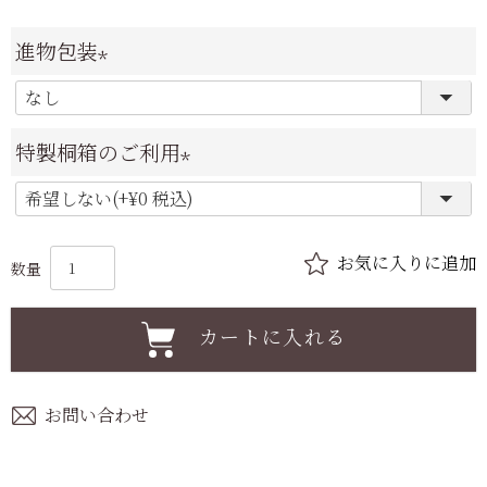
進物包装
(
必
特製桐箱のご利用
須
(
)
必
須
)
カートに入れる
お問い合わせ