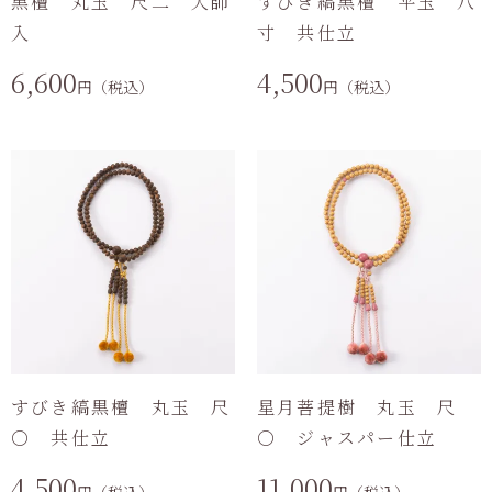
黒檀 丸玉 尺二 大師
すびき縞黒檀 平玉 八
入
寸 共仕立
6,600
4,500
円（税込）
円（税込）
すびき縞黒檀 丸玉 尺
星月菩提樹 丸玉 尺
〇 共仕立
〇 ジャスパー仕立
4,500
11,000