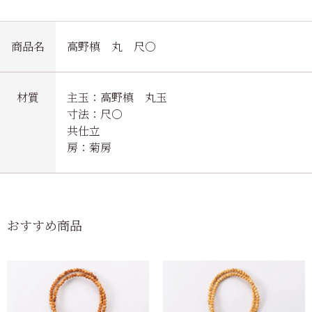
商品名
高野槙 丸 尺〇
材質
主玉：高野槙 丸玉
寸法：尺〇
共仕立
房：菊房
おすすめ商品