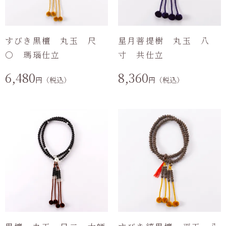
すびき黒檀 丸玉 尺
星月菩提樹 丸玉 八
〇 瑪瑙仕立
寸 共仕立
6,480
8,360
円（税込）
円（税込）