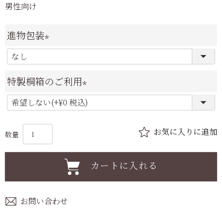
男性向け
進物包装
(
必
特製桐箱のご利用
須
(
)
必
須
)
カートに入れる
お問い合わせ