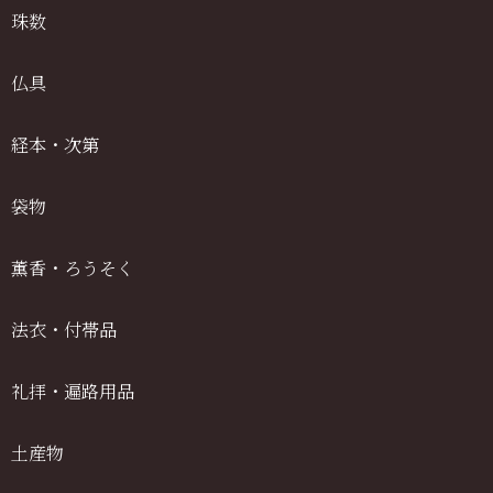
珠数
仏具
経本・次第
袋物
薫香・ろうそく
法衣・付帯品
礼拝・遍路用品
土産物