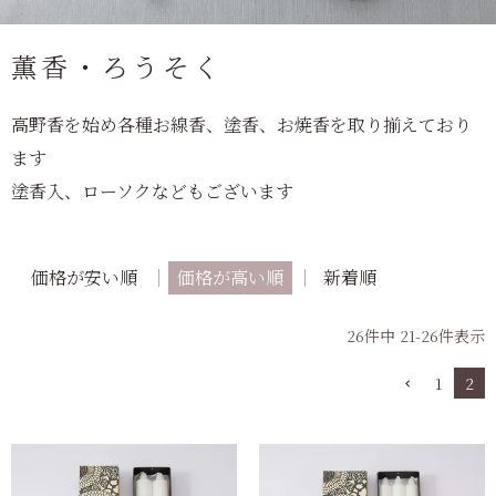
薫香・ろうそく
高野香を始め各種お線香、塗香、お焼香を取り揃えており
ます
塗香入、ローソクなどもございます
価格が安い順
価格が高い順
新着順
26
件中
21
-
26
件表示
1
2